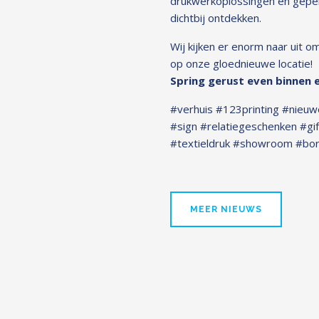
drukwerkoplossingen en gepe
dichtbij ontdekken.
Wij kijken er enorm naar uit o
op onze gloednieuwe locatie!
Spring gerust even binnen e
#verhuis #123printing #nieuw
#sign #relatiegeschenken #gi
#textieldruk #showroom #b
MEER NIEUWS