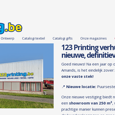
Ontwerp
Catalogi textiel
Catalogi gifts
Onze magazines
123 Printing verh
nieuwe, definitiev
Goed nieuws! Na een jaar op onz
Amands, is het eindelijk zover
onze vaste stek!
📍
Nieuwe locatie:
Puursest
Onze nieuwe vestiging biedt n
een
showroom van 250 m²
,
prachtige manier kunnen pres